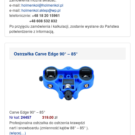
e-mail:
holmenkol@holmenkol.pl
e-mail:
holmenkol.sklep@wp.pl
telefonicznie:
+48
18 20 15961
+48 608 532 832
Po przyjęciu zamówienia i kalkulacji, zostanie wysłane do Państwa
potwierdzenie z informacją.
Sprzedaż wysyłkowa za pobraniem, przedpłata na konto bankowe.
Dane do przelewu:
Nikliński Jacek Export Import
Ostrzałka Carve Edge 90° – 85°
KAMI
w spadku
34-500 Zakopane ul. Piłsudskiego 61b
Nr konta:
71 1600 1042 0002 0142 3523 3001
Ze sportowym pozdrowieniem
KAMI SPORT
Carve Edge 90° – 85°
Nr kat:
24457
319.00
zł
Profesjonalna ostrzałka do ostrzenia krawędzi
nart i snowboardu (zmienność kątów 88° – 85° ).
(więcej…)