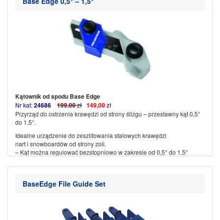
Base Edge 0,5° – 1,5°
Kątownik od spodu Base Edge
Nr kat:
24686
199
.
00
zł
149,00
zł
Przyrząd do ostrzenia krawędzi od strony ślizgu – przestawny kąt 0,5°
do 1.5°.
Idealne urządzenie do zeszlifowania stalowych krawędzi
nart i snowboardów od strony zoli.
– Kąt można regulować bezstopniowo w zakresie od 0,5° do 1,5°
– Śruba uchwytowa umożliwia bezpieczne zamocowanie
– Nadaje się do pilników narciarskich o szerokości od 20 do 25 mm i
grubości do 6 mm
BaseEdge File Guide Set
– Materiał: tworzywo sztuczne wzmocnione włóknem szklanym
(więcej…)