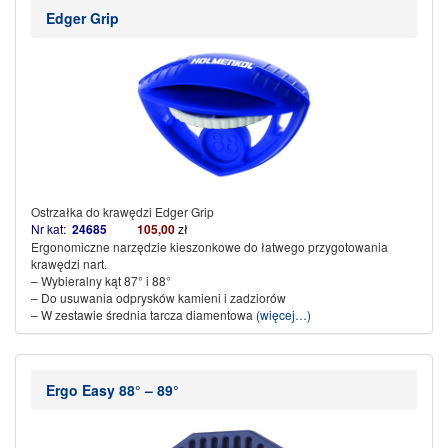
Edger Grip
Ostrzałka do krawędzi Edger Grip
Nr kat:
24685
105,00
zł
Ergonomiczne narzędzie kieszonkowe do łatwego przygotowania
krawędzi nart.
– Wybieralny kąt 87° i 88°
– Do usuwania odprysków kamieni i zadziorów
– W zestawie średnia tarcza diamentowa
(więcej…)
Ergo Easy 88° – 89°