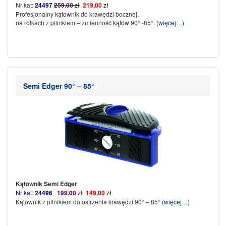
Nr kat:
24497
259.00
zł
219,00
zł
Profesjonalny kątownik do krawędzi bocznej,
na rolkach z pilnikiem – zmienność kątów 90° -85°.
(więcej…)
Semi Edger 90° – 85°
Kątownik Semi Edger
Nr kat:
24496
199.00
zł
149,00
zł
Kątownik z pilnikiem do ostrzenia krawędzi 90° – 85°
(więcej…)