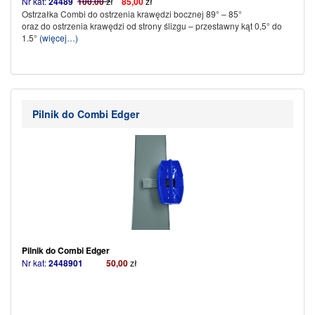
Nr kat:
24489
100.00
z
ł
85,00
zł
Ostrzałka Combi do ostrzenia krawędzi bocznej 89° – 85°
oraz do ostrzenia krawędzi od strony ślizgu – przestawny kąt 0,5° do
1.5°
(więcej…)
Pilnik do Combi Edger
Pilnik do Combi Edger
Nr kat:
2448901
50,00
zł