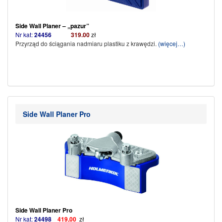
Side Wall Planer – „pazur”
Nr kat:
24456
319.00
zł
Przyrząd do ściągania nadmiaru plastiku z krawędzi.
(więcej…)
Side Wall Planer Pro
Side Wall Planer Pro
Nr kat:
24498
419,00
zł