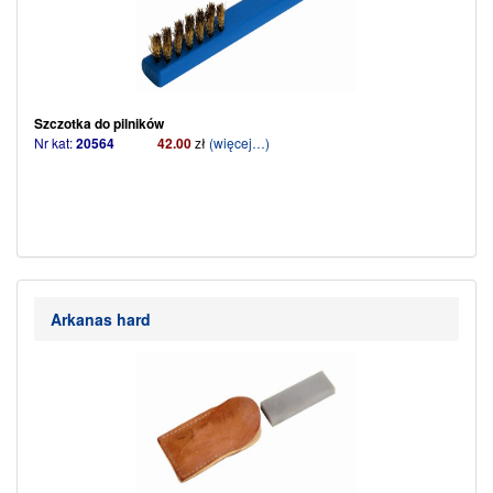
Szczotka do pilników
Nr kat:
20564
42.00
zł
(więcej…)
Arkanas hard