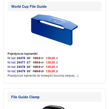
World Cup File Guide
Pojedyncze kątowniki
Nr kat:
24476
86°
169.0
zł
129,00
zł
Nr kat:
24477
87°
169.0
zł
129,00
zł
Nr kat:
24478
88°
169.0
zł
129,00
zł
Nr kat:
24479
89°
169.0
zł
129,00
zł
Pojedyncze kątowniki do krawędzi bocznej
(więcej…)
File Guide Clamp