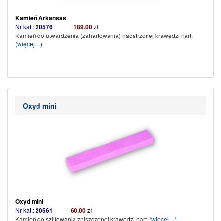
Kamień Arkansas
Nr kat.:
20576
189.00
zł
Kamień do utwardzenia (zahartowania) naostrzonej krawędzi nart.
(więcej…)
Oxyd mini
Oxyd mini
Nr kat.:
20561
60.00
zł
Kamień do szlifowania zniszczonej krawędzi nart.
(więcej…)