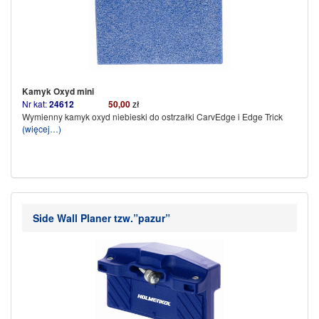
Kamyk Oxyd mini
Nr kat:
24612
50,00
zł
Wymienny kamyk oxyd niebieski do ostrzałki CarvEdge i Edge Trick
(więcej…)
Side Wall Planer tzw.”pazur”