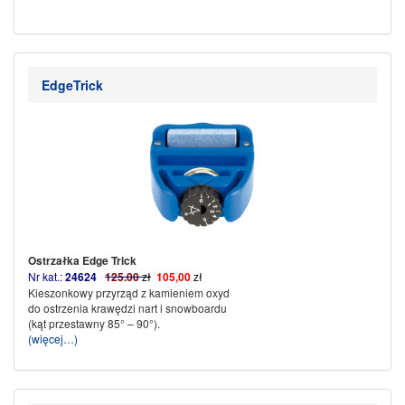
EdgeTrick
Ostrzałka Edge Trick
Nr kat.:
24624
125.00
zł
105,00
zł
Kieszonkowy przyrząd z kamieniem oxyd
do ostrzenia krawędzi nart i snowboardu
(kąt przestawny 85° – 90°).
(więcej…)