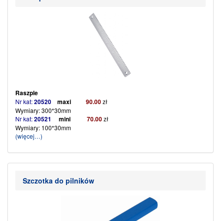
Raszple
Nr kat:
20520
maxi
90
.00
zł
Wymiary: 300*30mm
Nr kat:
20521
mini
70
.
00
zł
Wymiary: 100*30mm
(więcej…)
Szczotka do pilników