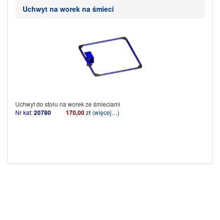
Uchwyt na worek na śmieci
Uchwyt do stołu na worek ze śmieciami
Nr kat:
20780
170,00
zł
(więcej…)