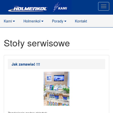
Nawig
stron
Kami
Holmenkol
Porady
Kontakt
Stoły serwisowe
Jak zamawiać !!!
Zamówienia można składać: