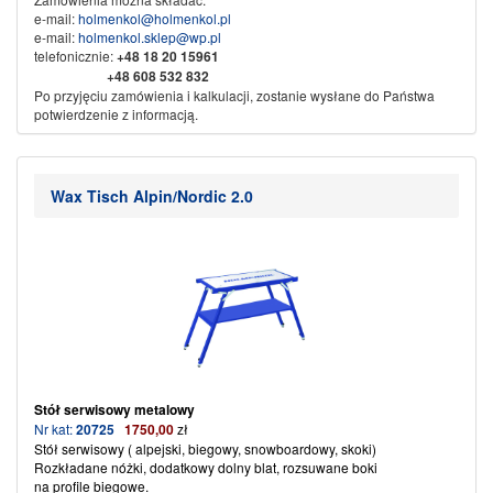
e-mail:
holmenkol@holmenkol.pl
e-mail:
holmenkol.sklep@wp.pl
telefonicznie:
+48
18 20 15961
+48 608 532 832
Po przyjęciu zamówienia i kalkulacji, zostanie wysłane do Państwa
potwierdzenie z informacją.
Sprzedaż wysyłkowa za pobraniem, przedpłata na konto bankowe.
Dane do przelewu:
Nikliński Jacek Export Import
Wax Tisch Alpin/Nordic 2.0
KAMI
w spadku
34-500 Zakopane ul. Piłsudskiego 61b
Nr konta:
71 1600 1042 0002 0142 3523 3001
Ze sportowym pozdrowieniem
KAMI SPORT
Stół serwisowy
metalowy
Nr kat:
20725
1750,00
zł
Stół serwisowy ( alpejski, biegowy, snowboardowy, skoki)
Rozkładane nóżki, dodatkowy dolny blat, rozsuwane boki
na profile biegowe.