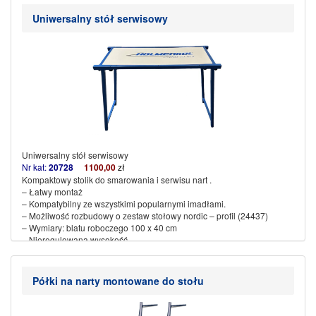
Waga: 15 kg
Pokrowiec dodatkowo płatny –
45
0,00
Uniwersalny stół serwisowy
(więcej…)
Uniwersalny stół serwisowy
Nr kat:
20728
1100,00
zł
Kompaktowy stolik do smarowania i serwisu nart .
– Łatwy montaż
– Kompatybilny ze wszystkimi popularnymi imadłami.
– Możliwość rozbudowy o zestaw stołowy nordic – profil (24437)
– Wymiary: blatu roboczego 100 x 40 cm
– Nieregulowana wysokość
– Waga: 15,2 kg
– Zakres montażu : 1 para przedłużeń profilu
Półki na narty montowane do stołu
(więcej…)