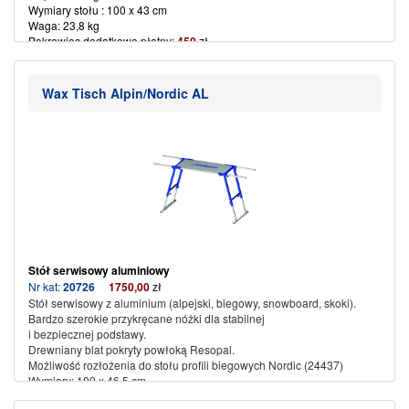
Wymiary stołu : 100 x 43 cm
Waga: 23,8 kg
Pokrowiec dodatkowo płatny:
450
zł
(więcej…)
Wax Tisch Alpin/Nordic AL
Stół serwisowy aluminiowy
Nr kat:
20726
1750,00
zł
Stół serwisowy z aluminium (alpejski, biegowy, snowboard, skoki).
Bardzo szerokie przykręcane nóżki dla stabilnej
i bezpiecznej podstawy.
Drewniany blat pokryty powłoką Resopal.
Możliwość rozłożenia do stołu profili biegowych Nordic (24437)
Wymiary: 100 x 46,5 cm
Rozpiętość wys: 63 cm – 90 cm