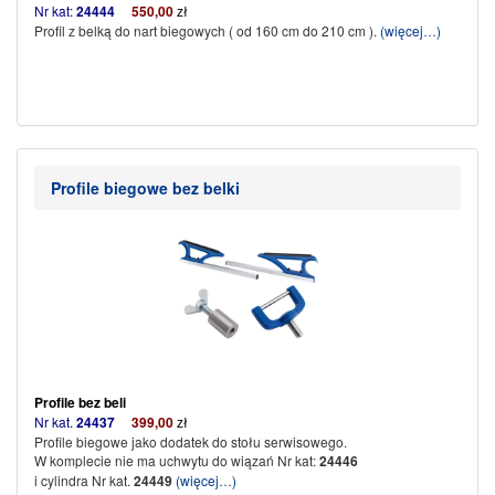
Nr kat:
24444
550,00
zł
Profil z belką do nart biegowych ( od 160 cm do 210 cm ).
(więcej…)
Profile biegowe bez belki
Profile bez beli
Nr kat.
24437
399,00
zł
Profile biegowe jako dodatek do stołu serwisowego.
W komplecie nie ma uchwytu do wiązań Nr kat:
24446
i cylindra Nr kat.
24449
(więcej…)