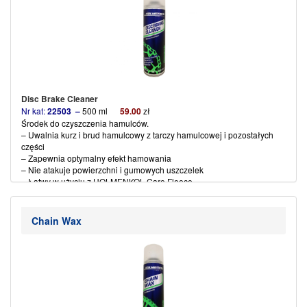
Disc Brake Cleaner
Nr kat:
22503 –
500 ml
59
.00
zł
Środek do czyszczenia hamulców.
– Uwalnia kurz i brud hamulcowy z tarczy hamulcowej
i pozostałych
części
– Zapewnia optymalny efekt hamowania
– Nie atakuje powierzchni i gumowych uszczelek
– Łatwy w użyciu z HOLMENKOL Care Fleece
(więcej…)
Chain Wax