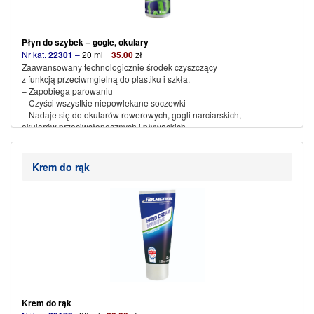
Płyn do szybek – gogle, okulary
Nr kat.
22301
–
20 ml
35
.00
zł
Zaawansowany technologicznie środek czyszczący
z funkcją przeciwmgielną do plastiku i szkła.
– Zapobiega parowaniu
– Czyści wszystkie niepowlekane soczewki
– Nadaje się do okularów rowerowych, gogli narciarskich,
okularów przeciwsłonecznych i pływackich.
(więcej…)
Krem do rąk
Krem do rąk