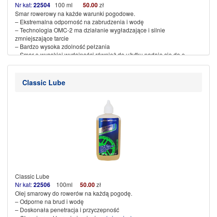
Nr kat:
22504
100 ml
50.00
zł
Smar rowerowy na każde warunki pogodowe.
– Ekstremalna odporność na zabrudzenia i wodę
– Technologia OMC-2 ma działanie wygładzające i silnie
zmniejszające tarcie
– Bardzo wysoka zdolność pełzania
– Smar o wysokiej wydajności również do użytku
nadaje się do e-
rowerów
– Test „ROWER” 11/2020: „bardzo dobry”
(więcej…)
Classic Lube
Classic Lube
Nr kat:
22506
100ml
50.00
zł
Olej smarowy do rowerów na każdą pogodę.
– Odporne na brud i wodę
– Doskonała penetracja i przyczepność