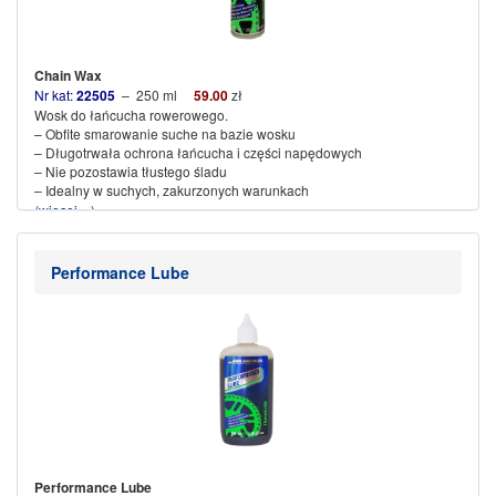
Chain Wax
Nr kat:
22505
– 250 ml
59.00
zł
Wosk do łańcucha rowerowego.
– Obfite smarowanie suche na bazie wosku
– Długotrwała ochrona łańcucha i części napędowych
– Nie pozostawia tłustego śladu
– Idealny w suchych, zakurzonych warunkach
(więcej…)
Performance Lube
Performance Lube