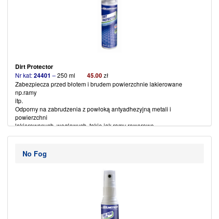
Dirt Protector
Nr kat:
24401
–
250 ml
45.00
zł
Zabezpiecza przed błotem i brudem powierzchnie lakierowane
np.ramy
itp.
Odporny na zabrudzenia z powłoką antyadhezyjną metali i
powierzchni
lakierowanych, węglowych, takie jak ramy rowerowe.
Z wbudowanym Lotus-Hybrid-Matrix szczególnie odporny na wodę,
brud i
olej.
No Fog
Ze względu na swoją wyjątkową strukturę, zmniejsza o 80 %
zanieczyszczenia powierzchni ramy i innych części metalowych.
Koniec z męczącym czyszczeniem.
Wystarczy spłukać pozostałości brudu samą wodą.
Gotowe.
(więcej…)