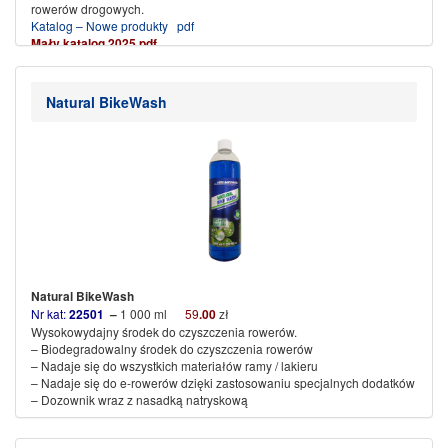
rowerów drogowych.
Katalog – Nowe produkty pdf
Mały katalog 2025 pdf
.
(więcej…)
Natural BikeWash
Natural BikeWash
Nr kat:
22501
–
1 000 ml
59
.00
zł
Wysokowydajny środek do czyszczenia rowerów.
– Biodegradowalny środek do czyszczenia rowerów
– Nadaje się do wszystkich materiałów ramy / lakieru
– Nadaje się do e-rowerów dzięki zastosowaniu specjalnych dodatków
– Dozownik wraz z nasadką natryskową
(więcej…)