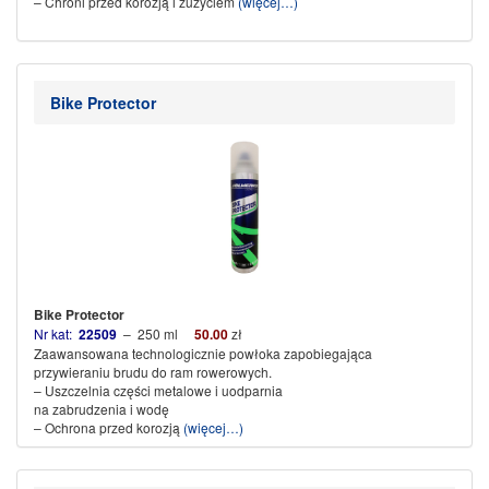
– Chroni przed korozją i zużyciem
(więcej…)
Bike Protector
Bike Protector
Nr kat:
22509
– 250 ml
5
0.00
zł
Zaawansowana technologicznie powłoka zapobiegająca
przywieraniu brudu do ram rowerowych.
– Uszczelnia części metalowe i uodparnia
na zabrudzenia i wodę
– Ochrona przed korozją
(więcej…)