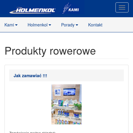
Nawig
stron
Kami
Holmenkol
Porady
Kontakt
Produkty rowerowe
Jak zamawiać !!!
Zamówienia można składać: