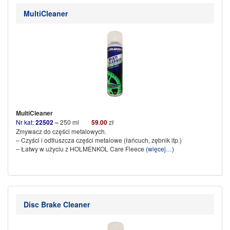
MultiCleaner
MultiCleaner
Nr kat:
22502
–
250 ml
59
.00
zł
Zmywacz do części metalowych.
– Czyści i odtłuszcza części metalowe (łańcuch, zębnik itp.)
– Łatwy w użyciu z HOLMENKOL Care Fleece
(więcej…)
Disc Brake Cleaner