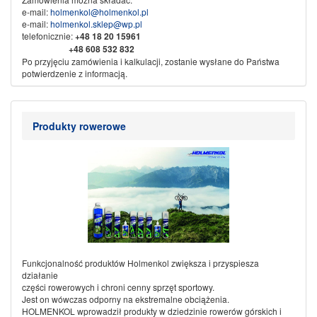
e-mail:
holmenkol@holmenkol.pl
e-mail:
holmenkol.sklep@wp.pl
telefonicznie:
+48
18 20 15961
+48 608 532 832
Po przyjęciu zamówienia i kalkulacji, zostanie wysłane do Państwa
potwierdzenie z informacją.
Sprzedaż wysyłkowa za pobraniem, przedpłata na konto bankowe.
Dane do przelewu:
Nikliński Jacek Export Import
Produkty rowerowe
KAMI
w spadku
34-500 Zakopane ul. Piłsudskiego 61b
Nr konta:
71 1600 1042 0002 0142 3523 3001
Ze sportowym pozdrowieniem
KAMI SPORT
Funkcjonalność produktów Holmenkol zwiększa i przyspiesza
działanie
części rowerowych i chroni cenny sprzęt sportowy.
Jest on wówczas odporny na ekstremalne obciążenia.
HOLMENKOL wprowadził produkty w dziedzinie rowerów górskich i