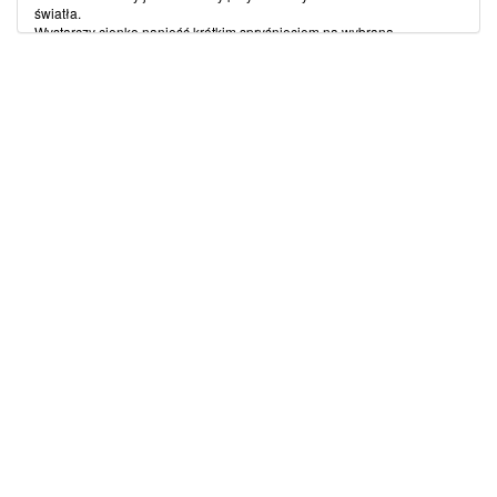
światła.
Wystarczy cienko nanieść krótkim spryśnięciem na wybraną
powierzchnię.
Na pokrytych powierzchniach, pozostawia cienkie szare smugi/szary
blask.
Łatwy do usunięcia środkami czystości i środkami piorącymi.
(więcej…)