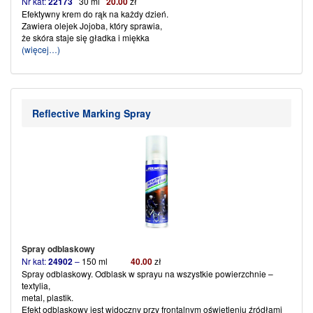
Nr kat:
22173
30 ml
20.00
zł
Efektywny krem do rąk na każdy dzień.
Zawiera olejek Jojoba, który sprawia,
że skóra staje się gładka i miękka
(więcej…)
Reflective Marking Spray
Spray odblaskowy
Nr kat:
24902
–
150 ml
40
.
00
zł
Spray odblaskowy. Odblask w sprayu na wszystkie powierzchnie –
textylia,
metal, plastik.
Efekt odblaskowy jest widoczny przy frontalnym oświetleniu źródłami