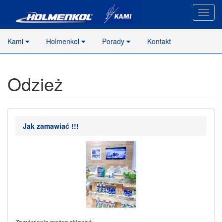
Nawig
stron
Kami
Holmenkol
Porady
Kontakt
Odzież
Jak zamawiać !!!
Zamówienia można składać: