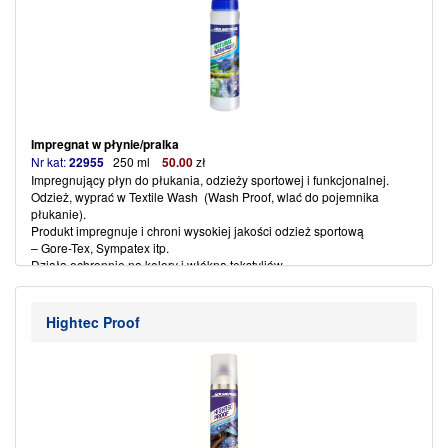
Impregnat w płynie/pralka
Nr kat:
22955
250 ml
50
.00
zł
Impregnujący płyn do płukania, odzieży sportowej i funkcjonalnej.
Odzież, wyprać w Textile Wash (Wash Proof, wlać do pojemnika
płukanie).
Produkt impregnuje i chroni wysokiej jakości odzież sportową
– Gore-Tex, Sympatex itp.
Działa ochronnie na kolory i włókna tekstyliów.
Posiada właściwości odprowadzające brud i wodę.
Przed zastosowaniem, wstrząsnąć butelkę.
(więcej…)
Hightec Proof