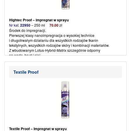
Hightec Proof – impregnat w sprayu
Nr kat.
22950
–
250 ml
7
0
.00
zł
Środek do impregnacji.
Pierwszej klasy nanoimpregnacja o wysokiej technice
i długotrwałym działaniu dla wszystkich rodzajów tkanin
tekstylnych, wszystkich rodzajów skóry i kombinacji materiałów.
Z wbudowanym Lotus-Hybrid-Matrix szczególnie odporny
na wodę, brud i olej.
Impregnowany materiał pozostaje suchy, a impregnat
umożliwia aktywne oddychanie,także przy najwyższej eksploatacji.
For Gore-Tex, Sympatex, Softshell, eVent etc.
Textile Proof
Stosować na suchą powierzchnię materiału.
Spryskać z odległości 15 cm i pozostawić do wyschnięcia.
Najlepsze rezultaty osiąga sie po uprzednim zastosowaniu
Textile Wash – płynu do prania.
(więcej…)
Textile Proof – Impregnat w sprayu