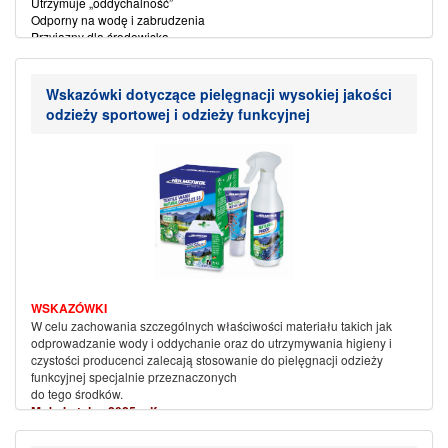
Utrzymuje „oddychalność”
Odporny na wodę i zabrudzenia
Przyjazny dla środowiska.
Impregnacja natryskowa
Wskazówki dotyczące pielęgnacji wysokiej jakości
odzieży sportowej i odzieży funkcyjnej
WSKAZÓWKI
W celu zachowania szczególnych właściwości materiału takich jak
odprowadzanie wody i oddychanie oraz do utrzymywania higieny i
czystości producenci zalecają stosowanie do pielęgnacji odzieży
funkcyjnej specjalnie przeznaczonych
do tego środków.
Mały katalog 2025 pdf
(więcej…)