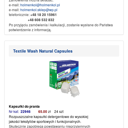
e-mail:
holmenkol@holmenkol.pl
e-mail:
holmenkol.sklep@wp.pl
telefonicznie:
+48
18 20 15961
+48 608 532 832
Po przyjęciu zamówienia i kalkulacji, zostanie wysłane do Państwa
potwierdzenie z informacją.
Sprzedaż wysyłkowa za pobraniem, przedpłata na konto bankowe.
Dane do przelewu:
Nikliński Jacek Export Import
Textile Wash Natural Capsules
KAMI
w spadku
34-500 Zakopane ul. Piłsudskiego 61b
Nr konta:
71 1600 1042 0002 0142 3523 3001
Ze sportowym pozdrowieniem
KAMI SPORT
Kapsułki do prania
Nr kat:
22946
65.00
zł 24 szt
Rozpuszczalne kapsułki detergentowe do wysokiej
jakości tekstyliów sportowych i funkcjonalnych.
Skutecznie zapobiega powstawaniu nieprzyjemnych