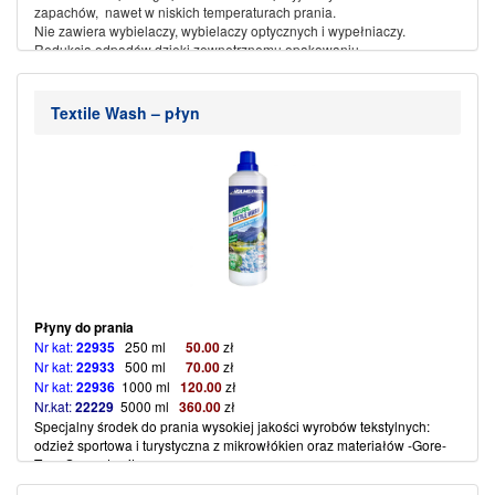
zapachów, nawet w niskich temperaturach prania.
Nie zawiera wybielaczy, wybielaczy optycznych i wypełniaczy.
Redukcja odpadów dzięki zewnętrznemu opakowaniu
nadającemu się do recyklingu.
Opakowanie zabezpieczone przed dziećmi!
Przechowywać w miejscu niedostępnym dla dzieci
(więcej…)
Textile Wash – płyn
Płyny do prania
Nr
kat:
22935
250 ml
50
.00
zł
Nr kat:
22933
500 ml
70.00
zł
Nr kat:
22936
1000 ml
120
.00
zł
Nr.kat:
22229
5000 ml
360.00
zł
Specjalny środek do prania wysokiej jakości wyrobów tekstylnych:
odzież sportowa i turystyczna z mikrowłókien oraz materiałów -Gore-
Tex, Sympatex itp.
Dzięki zintegrowanemu efektowi higieny odzież będzie czysta już