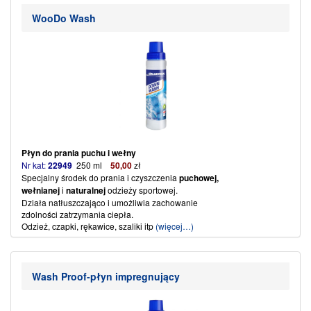
przy najniższych temperaturach, nawet
w przypadku prania ręcznego.
Nieprzyjemne zapachy zawarte w wydzielanym podczas uprawiania
WooDo Wash
sportu
pocie, znikają.
Równocześnie dzięki dodatkowi „active dry” tkanina znacznie lepiej
przyjmuje wodę, co zwiększa działanie czyszczące i aktywność
oddychania ( pomaga zachować materiałom zdolność oddychania.)
Delikatne oczyszczenie wszystkich tkanek, bez uciążliwych wybielaczy,
barwników i wypełniaczy. Nadaje się do pralek i prania ręcznego.
Odzież sportową można równocześnie prać z inną odzieżą.
Textile Wash w butelce – jedna do dwóch nakrętek ( komplet: kurtka +
spodnie )
(więcej…)
Płyn do prania puchu i wełny
Nr kat:
22949
250 ml
50
,
00
zł
Specjalny środek do prania i czyszczenia
puchowej,
wełnianej
i
naturalnej
odzieży sportowej.
Działa natłuszczająco i umożliwia zachowanie
zdolności zatrzymania ciepła.
Odzież, czapki, rękawice, szaliki itp
(więcej…)
Wash Proof-płyn impregnujący