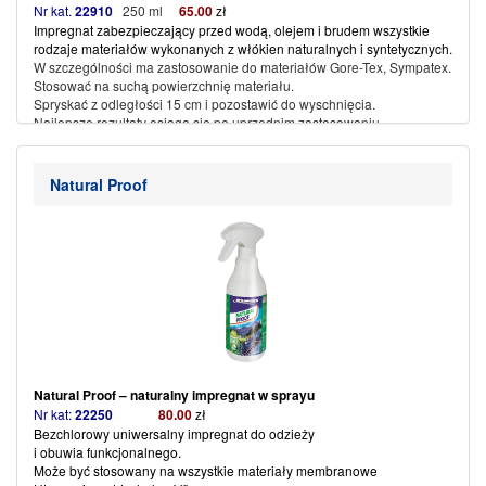
Nr kat.
22910
250 ml
65
.00
zł
Impregnat zabezpieczający przed wodą, olejem i brudem wszystkie
rodzaje
materiałów wykonanych z włókien naturalnych i syntetycznych.
W szczególności ma zastosowanie do materiałów Gore-Tex, Sympatex.
Stosować na suchą powierzchnię materiału.
Spryskać z odległości 15 cm i pozostawić do wyschnięcia.
Najlepsze rezultaty osiąga się po uprzednim zastosowaniu
Textile Wash – płynu do prania.
(więcej…)
Natural Proof
Natural Proof – naturalny impregnat w sprayu
Nr kat:
22250
80
.00
zł
Bezchlorowy uniwersalny impregnat do odzieży
i obuwia funkcjonalnego.
Może być stosowany na wszystkie materiały membranowe