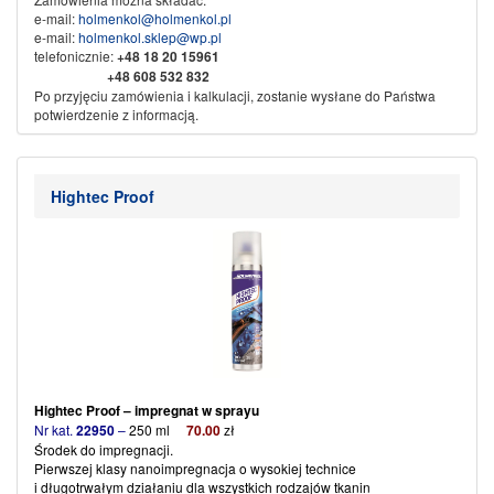
e-mail:
holmenkol@holmenkol.pl
e-mail:
holmenkol.sklep@wp.pl
telefonicznie:
+48
18 20 15961
+48 608 532 832
Po przyjęciu zamówienia i kalkulacji, zostanie wysłane do Państwa
potwierdzenie z informacją.
Sprzedaż wysyłkowa za pobraniem, przedpłata na konto bankowe.
Dane do przelewu:
Nikliński Jacek Export Import
Hightec Proof
KAMI
w spadku
34-500 Zakopane ul. Piłsudskiego 61b
Nr konta:
71 1600 1042 0002 0142 3523 3001
Ze sportowym pozdrowieniem
KAMI SPORT
Hightec Proof – impregnat w sprayu
Nr kat.
22950
–
250 ml
7
0
.00
zł
Środek do impregnacji.
Pierwszej klasy nanoimpregnacja o wysokiej technice
i długotrwałym działaniu dla wszystkich rodzajów tkanin