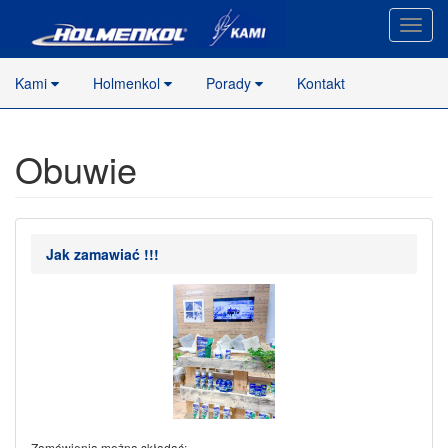
Nawig
stron
Kami
Holmenkol
Porady
Kontakt
Obuwie
Jak zamawiać !!!
Zamówienia można składać: