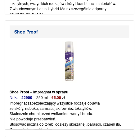
tekstylnych, wszystkich rodzajów skóry i kombinacji materiałów.
Z wbudowanym Lotus-Hybrid-Matrix szczególnie odporny
na wodę, brud i olej.
Impregnowany materiał pozostaje suchy, a impregnat
umożliwia aktywne oddychanie,także przy najwyższej eksploatacji.
For Gore-Tex, Sympatex, Softshell, eVent etc.
Shoe Proof
Stosować na suchą powierzchnię materiału.
Spryskać z odległości 15 cm i pozostawić do wyschnięcia.
Najlepsze rezultaty osiąga sie po uprzednim zastosowaniu
Textile Wash – płynu do prania.
(więcej…)
Shoe Proof – impregnat w sprayu
Nr kat.
22900
–
250 ml
65
.
00
zł
Impregnat zabezpieczający wszystkie rodzaje obuwia
ze skóry, nubuku, zamszu, jak również tekstyliów.
Skutecznie chroni przed wnikaniem wody i brudu.
Nie powoduje przebarwień.
Stosować można do toreb, odzieży skórzanej, parasoli, czapek itp.
Zapewnia jędrność skóry.
Stosować na suchą powierzchnię materiału.