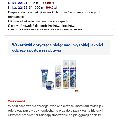
Nr kat.
22121
125 ml
5
5
.00
zł
Nr kat.
22125
3*1 000 ml
39
9
.0
zł
Preparat do dezynfekcji wszystkich rodzajów butów sportowych i
narciarskich.
Eliminuje bakterie i usuwa przykry zapach.
Stosować również do toreb, kasków, plecaków.
Dzięki udoskonalonej postaci koncentratu: wystarczy
pojedyncze spryskiwanie, krótszy czas suszenia dla szybszego efektu.
Preparat, pozostawia długie uczucie świeżości i higieny.
(więcej…)
Wskazówki dotyczące pielęgnacji wysokiej jakości
odzieży sportowej i obuwia
Wskazówki
W celu zachowania szczególnych właściwości materiału takich jak
odprowadzanie wody i oddychanie oraz do utrzymywania higieny i
czystości producenci zalecają stosowanie do pielęgnacji odzieży