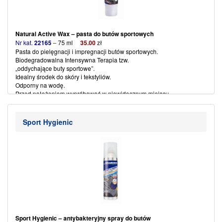
Natural Active Wax – pasta do butów sportowych
Nr kat.
22165
–
75 ml
35
.
00
zł
Pasta do pielęgnacji i impregnacji butów sportowych.
Biodegradowalna Intensywna Terapia tzw.
„oddychające buty sportowe”.
Idealny środek do skóry i tekstyliów.
Odporny na wodę.
Przed nałożeniem wypróbować w niewidocznym miejscu.
Wcześniej wyczyścić obuwie.
(więcej…)
Sport Hygienic
Sport Hygienic – antybakteryjny spray do butów