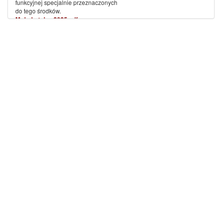
funkcyjnej specjalnie przeznaczonych
do tego środków.
Mały katalog 2025 pdf
(więcej…)