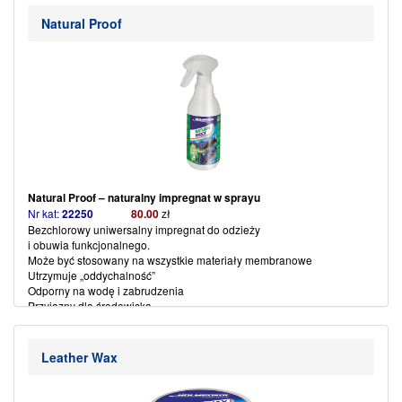
Spryskać z odległości 15 cm i pozostawić do wyschnięcia.
(więcej…)
Natural Proof
Natural Proof – naturalny impregnat w sprayu
Nr kat:
22250
80
.00
zł
Bezchlorowy uniwersalny impregnat do odzieży
i obuwia funkcjonalnego.
Może być stosowany na wszystkie materiały membranowe
Utrzymuje „oddychalność”
Odporny na wodę i zabrudzenia
Przyjazny dla środowiska.
Impregnacja natryskowa
Leather Wax