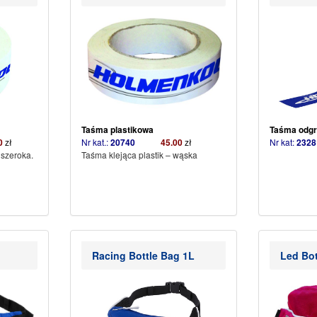
Taśma plastikowa
Taśma odgr
0
zł
Nr kat.:
20740
45.00
zł
Nr kat:
2328
 szeroka.
Taśma klejąca plastik – wąska
Racing Bottle Bag 1L
Led Bot