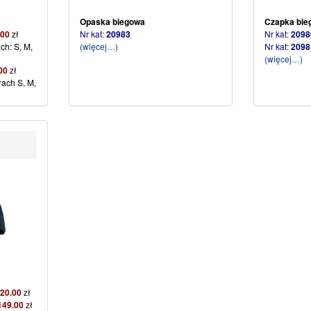
Opaska biegowa
Czapka bie
,00
zł
Nr kat:
20983
Nr kat:
20
ch: S, M,
(więcej…)
Nr kat:
20
(więcej…)
00
zł
rach S, M,
20.00
zł
149.00
zł