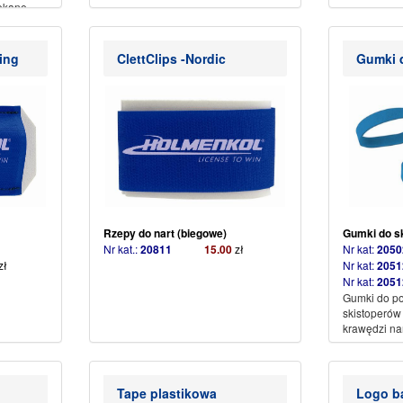
lekane
ich,
ing
ClettClips -Nordic
Gumki 
ch i
Rzepy do nart (biegowe)
Gumki do s
Nr kat.:
20811
15.00
zł
Nr kat:
20
zł
Nr kat:
2051
Nr kat:
2051
Gumki do p
skistoperów 
krawędzi na
Tape plastikowa
Logo ba