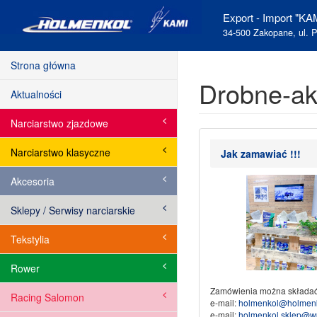
Export - Import "KAM
34-500 Zakopane, ul. P
Strona główna
Drobne-akc
Aktualności
Narciarstwo zjazdowe
Narciarstwo klasyczne
Jak zamawiać !!!
Akcesoria
Sklepy / Serwisy narciarskie
Tekstylia
Rower
Zamówienia można składać
Racing Salomon
e-mail:
holmenkol@holmenk
e-mail:
holmenkol.sklep@w