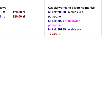
gowa
Czapki wełniane z logo Holmenkol
980 M
120.00
zł
Nr kat:
20988
niebieska z
981 L
120.00
zł
pomponem
Nr kat:
20987
różowa z
pomponem
Nr kat:
20989
niebieska
190.00
zł
(więcej…)