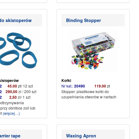
do skistoperów
Binding Stopper
kistoperów
Kołki
502
45.00
zł/
12 szt
Nr kat.:
20490
119.00
zł
2
290,00
zł / 200 szt
Stopper- plastikowe kołki do
uzupełniania otworów w nartach
2
2,50
zł/ 1 szt
odtrzymywania
przy obróbce zoli lub
rt
(więcej…)
rrier tape
Waxing Apron