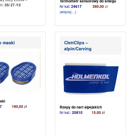
Termometr sensorowy do śniegu
cm:
35/ 27 /12
Nr kat.
24617
39
0.00
zł
(więcej…)
do maski
ClettClips –
alpin/Carving
ski
417
190,00
zł
Rzepy do nart alpejskich
Nr kat.:
20810
15.00
zł