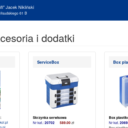
I" Jacek Nikliński
iłsudskiego 61 B
esoria i dodatki
ServiceBox
Box pla
:
Skrzynka serwisowa
Box pla
ol.pl
Nr kat.:
20702
589.00
zł
Nr kat.
2
p.pl
Box plastik