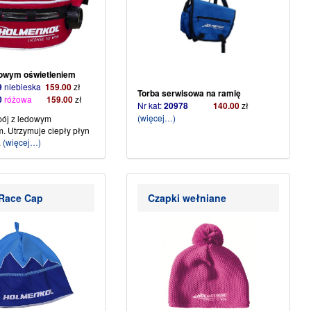
dowym oświetleniem
9
niebieska
159.00
zł
Torba serwisowa na ramię
0
różowa
159.00
zł
Nr kat:
20978
140.00
zł
(więcej…)
pój z ledowym
. Utrzymuje ciepły płyn
.
(więcej…)
 Race Cap
Czapki wełniane