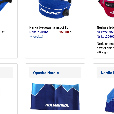
Nerka biegowa na napój 1L
Nerka z le
0
zł
Nr kat.:
20961
159.00
zł
Nr kat:
2095
(więcej…)
Nr kat:
2096
Nerki na na
oświetleniem
kilka godzin
Opaska Nordic
Nordic