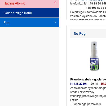
Racing Atomic
telefonicznie:
+48
18 20 1
+48 608 532 83
Po przyjęciu zamówienia i ka
Galeria zdjęć Kami
zostanie wysłane do Państ
potwierdzenie z informacją.
Firn
Sprzedaż wysyłkowa za
pobraniem, przedpłata na 
No Fog
bankowe.
Dane do przelewu:
Nikliński Jacek Export Impo
spadku
34-500 Zakopane ul. Piłsu
61b
Nr konta:
71 1600 1042 00
3523 3001
Ze sportowym pozdrowieni
SPORT
Płyn do szybek – gogle, o
Nr kat.
22301
–
20 ml
35
.
Zaawansowany technologic
środek czyszczący
z funkcją przeciwmgielną do
i szkła.
– Zapobiega parowaniu