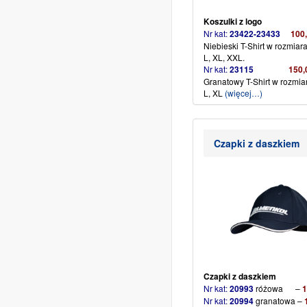
Koszulki z logo
Nr kat:
23422-23433
100
Niebieski T-Shirt w rozmiara
L, XL, XXL.
Nr kat:
23115
150,
Granatowy T-Shirt w rozmia
L, XL
(więcej…)
Czapki z daszkiem
Czapki z daszkiem
Nr kat:
20993
różowa –
1
Nr kat:
20994
granatowa –