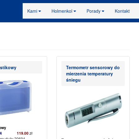
Kami
Holmenkol
Porady
Kontakt
stikowy
Termometr sensorowy do
mierzenia temperatury
śniegu
stikowy
0694
119.00
zł
owy duży 20694 –