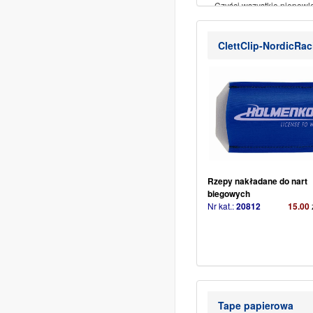
– Czyści wszystkie niepow
soczewki
– Nadaje się do okularów
rowerowych, gogli narciarsk
ClettClip-NordicRac
okularów przeciwsłoneczny
pływackich.
(więcej…)
Rzepy nakładane do nart
biegowych
Nr kat.:
20812
15.00
Tape papierowa