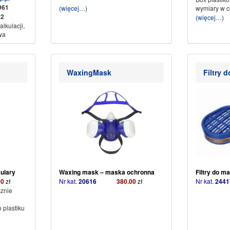
5961
(więcej…)
wymiary w 
2
(więcej…)
lkulacji,
wa
konto
WaxingMask
Filtry 
rt
KAMI
w
dskiego
02 0142
em
KAMI
kulary
Waxing mask – maska ochronna
Filtry do ma
00
zł
Nr kat.
20616
380.00
zł
Nr kat.
24
znie
 plastiku