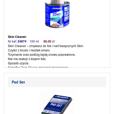
Skin Cleaner
Nr kat:
24874
100 ml
80
.00
zł
Skin Cleaner – zmywacz do fok i nart klasycznych Skin.
Czyści z brudu i resztek smaru
Trzymanie oraz poślizg będą znowu poprawione.
Nie ma reakc
ji z
klejem foki.
Sposób użycia:
Szmatkę Care Fleece zmoczyć zmywaczem,
a następnie czyścić fokę lub łuskę w kierunku poślizgu narty.
(więcej…)
Pad Set