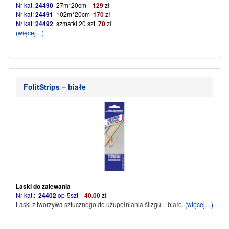
Nr kat.
24490
27m*20cm
129
zł
Nr kat:
24491
102m*20cm
170
zł
Nr kat:
24492
szmatki 20 szt
70
zł
(więcej…)
FolitStrips – białe
Laski do zalewania
Nr kat.:
24402
op-5szt
40
.00
zł
Laski z tworzywa sztucznego do uzupełniania ślizgu – białe.
(więcej…)