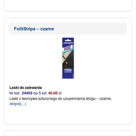
FolitStrips – czarne
Laski do zalewania
Nr kat:
24403
op-5 szt
40
.00
zł
Laski z tworzywa sztucznego do uzupełniania ślizgu – czarne.
(więcej…)