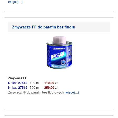
(więcej…)
Zmywacze FF do parafin bez fluoru
Zmywacz FF
Nr kat:
27518
100 ml
110,00
zł
Nr kat:
27519
500 ml
259,00
zł
Zmywacz FF do parafin bez fluorowych
(więcej…)