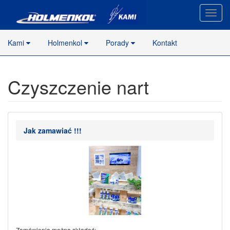
Nawig
stron
Kami
Holmenkol
Porady
Kontakt
Czyszczenie nart
Jak zamawiać !!!
Zamówienia można składać: