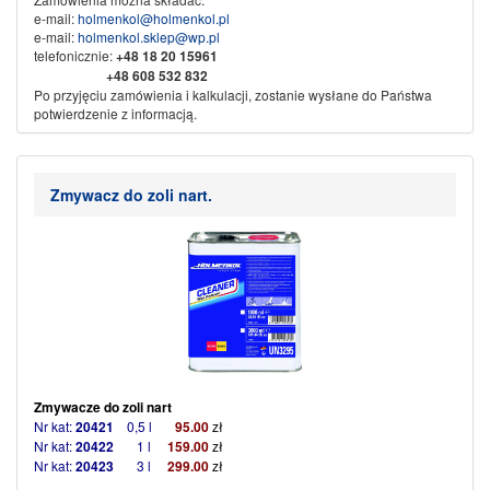
e-mail:
holmenkol@holmenkol.pl
e-mail:
holmenkol.sklep@wp.pl
telefonicznie:
+48
18 20 15961
+48 608 532 832
Po przyjęciu zamówienia i kalkulacji, zostanie wysłane do Państwa
potwierdzenie z informacją.
Sprzedaż wysyłkowa za pobraniem, przedpłata na konto bankowe.
Dane do przelewu:
Nikliński Jacek Export Import
Zmywacz do zoli nart.
KAMI
w spadku
34-500 Zakopane ul. Piłsudskiego 61b
Nr konta:
71 1600 1042 0002 0142 3523 3001
Ze sportowym pozdrowieniem
KAMI SPORT
Zmywacze do zoli nart
Nr kat:
20421
0,5 l
95.00
zł
Nr kat:
20422
1 l
159.00
zł
Nr kat:
20423
3 l
299.00
zł