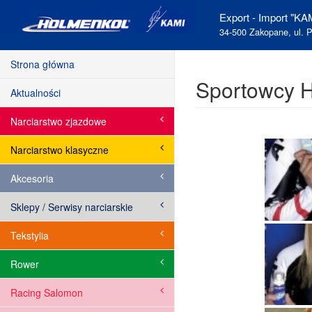
Export - Import "KAM
34-500 Zakopane, ul. P
Strona główna
Sportowcy H
Aktualności
Narciarstwo zjazdowe
Narciarstwo klasyczne
Akcesoria
Sklepy / Serwisy narciarskie
Tekstylia
Rower
Racing Salomon