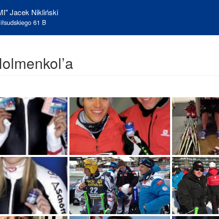
I" Jacek Nikliński
iłsudskiego 61 B
olmenkol’a